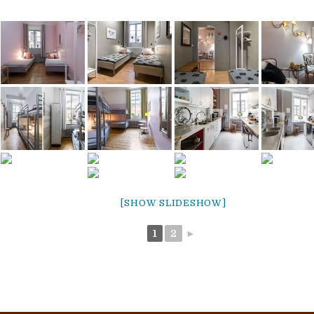
[SHOW SLIDESHOW]
1
2
►