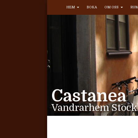
HOPPA TILL INNEHÅLL
Sök
HEM
BOKA
OM OSS
RU
Castanea
Vandrarhem Stoc