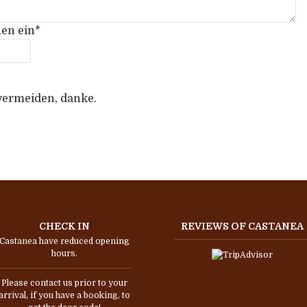
hen ein
*
 vermeiden, danke.
CHECK IN
REVIEWS OF CASTANEA
Castanea have reduced opening
hours.
Please contact us prior to your
arrival, if you have a booking, to