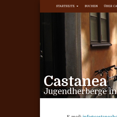
ZUM INHALT SPRINGEN
Suchen
STARTSEITE
BUCHEN
ÜBER C
Castanea
Jugendherberge i
E-mail:
info@castaneaho