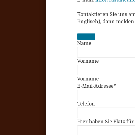
Kontaktieren Sie uns am
Englisch), dann melden 
E
Name
m
a
Vorname
i
l
Vorname
A
E-Mail-Adresse
*
d
d
r
Telefon
e
s
Hier haben Sie Platz f
s
*