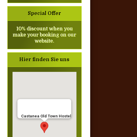
Special Offer
10% discount when you
make your booking on our
website.
Hier finden Sie uns
Castanea Old Town Hostel