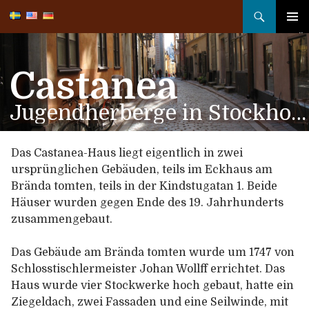
Suchen
ZUM
INHALT
PRIMÄ
SPRINGEN
MENÜ
Castanea
Jugendherberge in Stockholm
Das Castanea-Haus liegt eigentlich in zwei
ursprünglichen Gebäuden, teils im Eckhaus am
Brända tomten, teils in der Kindstugatan 1. Beide
Häuser wurden gegen Ende des 19. Jahrhunderts
zusammengebaut.
Das Gebäude am Brända tomten wurde um 1747 von
Schlosstischlermeister Johan Wollff errichtet. Das
Haus wurde vier Stockwerke hoch gebaut, hatte ein
Ziegeldach, zwei Fassaden und eine Seilwinde, mit